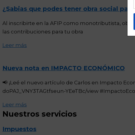
¿Sabias que podes tener obra social pag
Al inscribirte en la AFIP como monotributista, ob
las contribuciones para tu obra
Leer más
Nueva nota en IMPACTO ECONÓMICO
📢 ¡Leé el nuevo artículo de Carlos en Impacto Eco
doPAJ_VNY3TAGtfseun-YEeTBc/view #ImpactoEco
Leer más
Nuestros servicios
Impuestos