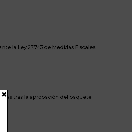
e la Ley 27.743 de Medidas Fiscales.
ancias tras la aprobación del paquete