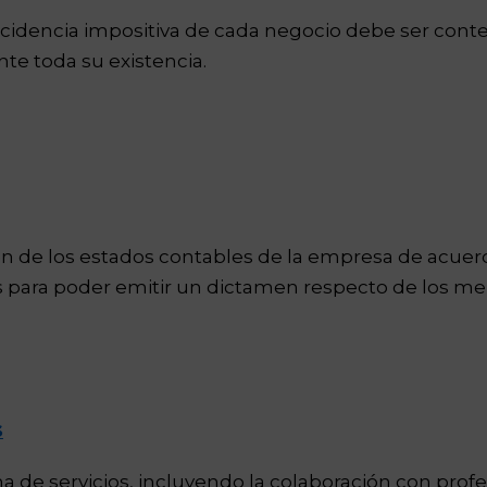
ncidencia impositiva de cada negocio debe ser con
te toda su existencia.
men de los estados contables de la empresa de acue
os para poder emitir un dictamen respecto de los m
s
de servicios, incluyendo la colaboración con profe