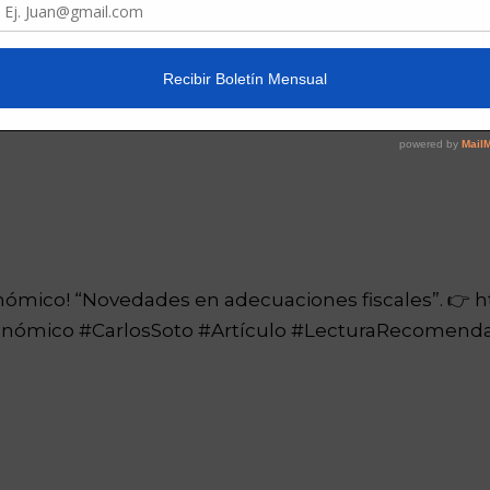
ando la cuota del monotributo?
tenés automaticamente acceso a una obra social. La
nómico! “Novedades en adecuaciones fiscales”. 👉 ht
nómico #CarlosSoto #Artículo #LecturaRecomend