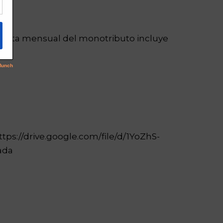
 cuota mensual del monotributo incluye
tps://drive.google.com/file/d/1YoZhS-
ada