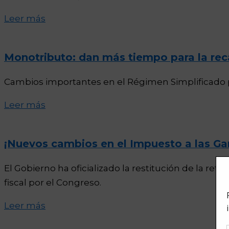
Leer más
Monotributo: dan más tiempo para la reca
Cambios importantes en el Régimen Simplificado p
Leer más
¡Nuevos cambios en el Impuesto a las Ga
El Gobierno ha oficializado la restitución de la re
fiscal por el Congreso.
Leer más