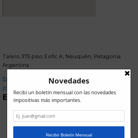
Talero 375 piso 3 ofic A, Neuquén, Patagonia
Argentina
Envelope
Phone-alt
Facebook
Linkedin
Instagram
Estudio
Empresa
Novedades
Contacto