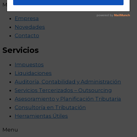
Menu
Empresa
Novedades
Contacto
Servicios
Impuestos
Liquidaciones
Auditoría, Contabilidad y Administración
Servicios Tercerizados – Outsourcing
Asesoramiento y Planificación Tributaria
Consultoría en Tributación
Herramientas Útiles
Menu