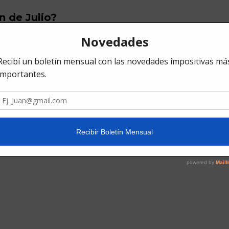
n de Julio?
 nuevas escalas aún no en vigencia, hay incertidum
una prórroga y anuncio de nuevo plazo para la inscr
nes y Servicios):