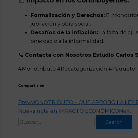
📈 Impacto en los Contribuyentes:
Formalización y Derechos:
El Monotrib
jubilación y obra social.
Desafíos de la inflación:
La falta de aj
oneroso o a la informalidad.
📞 Contacta con Nosotros Estudio Carlos 
#Monotributo #Recategorización #PaqueteF
Compartir en:
Prev
MONOTRIBUTO – QUE APROBÓ LA LEY 
Nueva nota en IMPACTO ECONÓMICO
Next
Search