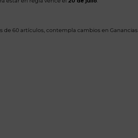
a estar en regla vence el
20 de julio
.
 de 60 artículos, contempla cambios en Ganancias,