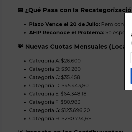
📅 ¿Qué Pasa con la Recategorizació
Plazo Vence el 20 de Julio:
Pero con las
AFIP Reconoce el Problema:
Se espera 
💸 Nuevas Cuotas Mensuales (Locacio
Categoría A: $26.600
Categoría B: $30.280
Categoría C: $35.458
Categoría D: $45.443,80
Categoría E: $64.348,18
Categoría F: $80.983
Categoría G: $123.696,20
Categoría H: $280.734,68