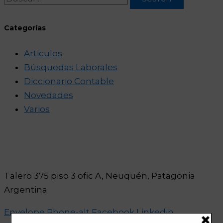
Categorías
Articulos
Búsquedas Laborales
Diccionario Contable
Novedades
Varios
Talero 375 piso 3 ofic A, Neuquén, Patagonia
Argentina
Envelope
Phone-alt
Facebook
Linkedin