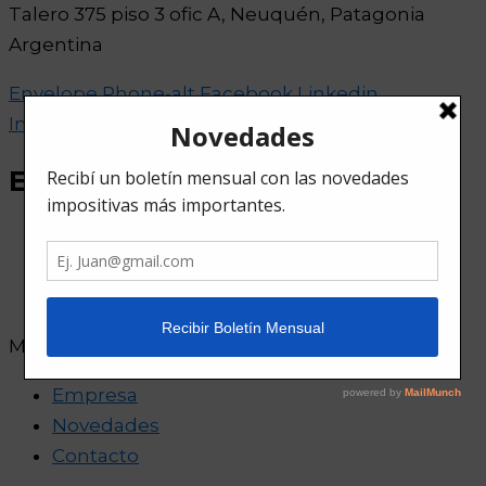
Talero 375 piso 3 ofic A, Neuquén, Patagonia
Argentina
Envelope
Phone-alt
Facebook
Linkedin
Instagram
Estudio
Empresa
Novedades
Contacto
Menu
Empresa
Novedades
Contacto